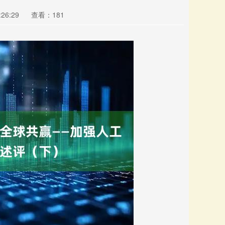
26:29
查看：181