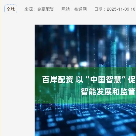
全球
来源：金赢配资
网站：益通网
日期：2025-11-09 10: