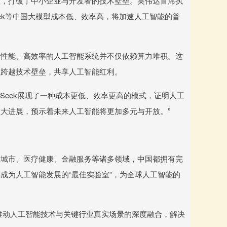
性，打破了中小企业与开发者的技术壁垒。英伟达首席执
eek等中国大模型成本低、效率高，将加速人工智能的普
性能、高效率的人工智能系统并不仅依赖算力堆积。这
业跨越技术壁垒，共享人工智能红利。
Seek展现了一种成本更低、效率更高的模式，证明人工
大进展，预示着未来人工智能将更加多元与开放。”
城市、医疗健康、金融服务等诸多领域，中国都拥有完
成为人工智能发展的“最佳实验室”，为全球人工智能的
于推动人工智能技术与关键行业真实场景的深度融合，解决