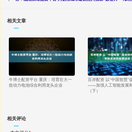
相关文章
牛博士配资平台 重庆：培育壮大一
百岸配资 以“中国智慧”
批动力电池综合利用龙头企业
——加强人工智能发展
（下）
相关评论