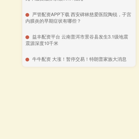
​严管配资APP下载 西安碑林慈爱医院陶锐，子宫
内膜炎的早期症状有哪些？
​益丰配资平台 云南普洱市景谷县发生3.1级地震
震源深度10千米
​牛牛配资 大涨！暂停交易！特朗普家族大消息