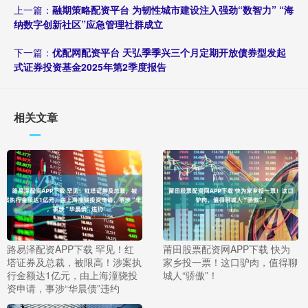
上一篇：
融期策略配资平台 为韧性城市建设注入强劲“数智力” “海
纳数字创新社区”应急管理社群成立
下一篇：
优配网配资平台 天弘季季兴三个月定期开放债券型发起
式证券投资基金2025年第2季度报告
相关文章
路易泽配资APP下载 罕见！红
莆田股票配资网APP下载 快为
塔证券及总裁，被限高！涉案执
家乡投一票！这口驴肉，值得聊
行金额达1亿元，由上海潼骁投
城人“骄傲”！
资申请，事涉“华晨债”违约