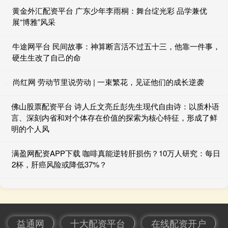
黄金外汇配资平台 广东少年李雨桐：舞台绽光彩 品学兼优
展“博雅”风采
牛途网平台 民间故事：神算断言活不过五十三，他靠一件事，
硬生生改了自己的命
尚红网 劳动节里说劳动 | 一束繁花，见证他们的成长逆袭
佛山股票配资平台 诗人丘文亮丘彭先生现代自由诗：以质朴语
言、深刻内省和对个体存在价值的探索为核心特征，形成了鲜
明的个人风
满盈网配资APP下载 咖啡真能逆转肝损伤？10万人研究：每日
2杯，肝癌风险或降低37%？
益通网
十大配资平台
在线配资开户