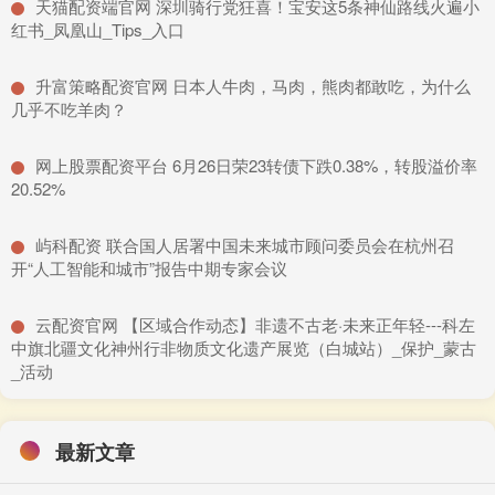
​天猫配资端官网 深圳骑行党狂喜！宝安这5条神仙路线火遍小
红书_凤凰山_Tips_入口
​升富策略配资官网 日本人牛肉，马肉，熊肉都敢吃，为什么
几乎不吃羊肉？
​网上股票配资平台 6月26日荣23转债下跌0.38%，转股溢价率
20.52%
​屿科配资 联合国人居署中国未来城市顾问委员会在杭州召
开“人工智能和城市”报告中期专家会议
​云配资官网 【区域合作动态】非遗不古老·未来正年轻---科左
中旗北疆文化神州行非物质文化遗产展览（白城站）_保护_蒙古
_活动
最新文章