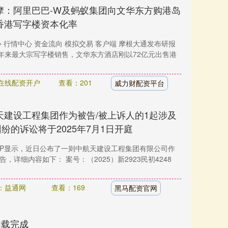
摩：阿里巴巴-W及蚂蚁集团向文华东方购港岛
香港写字楼资本化率
心 行情中心 资金流向 模拟交易 客户端 摩根大通发布研报
年来最大宗写字楼销售，文华东方酒店刚以72亿元出售港
在线配资开户
查看：201
威力财配资平台
天建设工程集团作为被告/被上诉人的1起涉及
纷的诉讼将于2025年7月1日开庭
PP显示，近日公布了一则中航天建设工程集团有限公司作
，详细内容如下： 案号：（2025）新2923民初4248
：益通网
查看：169
黑马配资官网
加载完成