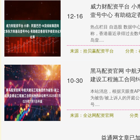
威力财配资平台 小
壹号中心 有助稳定
12-16
热点栏目 自选股 数据中
称，香港最近录得过去数
岛壹....
来源：拾贝赢配资平台
分类：
黑马配资官网 中航
建设工程施工合同纠
10-30
本站消息，根据天眼查A
为被告/被上诉人的开庭公告
号....
来源：全达网配资官网
分类
益通网文章已