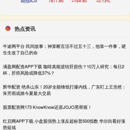
期指IC0
7877.80
+164.40
+2.13%
热点资讯
牛途网平台 民间故事：神算断言活不过五十三，他靠一件事，硬
生生改了自己的命
满盈网配资APP下载 咖啡真能逆转肝损伤？10万人研究：每日2
杯，肝癌风险或降低37%？
辉华配资 绝杀山东！20岁全能锋线打爆内线，广东盯上王浩然：
朱芳雨或掀今夏最大交易
股票配资网173 KnowKnow还原JOJO黑帮摇！
红启网APP下载 小盘股强势上涨反超标普500指数 华尔街看好涨
势延续