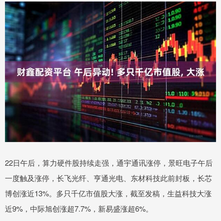
22日午后，算力硬件股持续走强，通宇通讯涨停，景旺电子午后
一度触及涨停，长飞光纤、亨通光电、东材科技此前封板，长芯
博创涨近13%。多只千亿市值股大涨，截至发稿，生益科技大涨
近9%，中际旭创涨超7.7%，新易盛涨超6%。