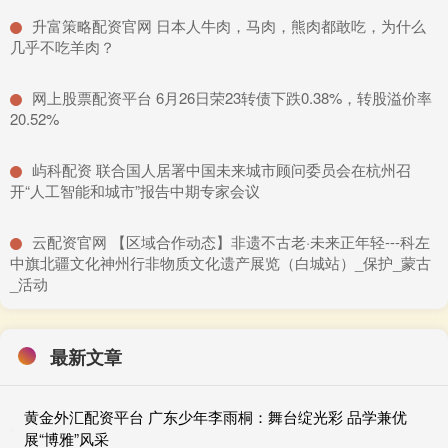
​升富策略配资官网 日本人牛肉，马肉，熊肉都敢吃，为什么
几乎不吃羊肉？
​网上股票配资平台 6月26日荣23转债下跌0.38%，转股溢价率
20.52%
​屿科配资 联合国人居署中国未来城市顾问委员会在杭州召
开“人工智能和城市”报告中期专家会议
​云配资官网 【区域合作动态】非遗不古老·未来正年轻---科左
中旗北疆文化神州行非物质文化遗产展览（白城站）_保护_蒙古
_活动
最新文章
黄金外汇配资平台 广东少年李雨桐：舞台绽光彩 品学兼优
展“博雅”风采